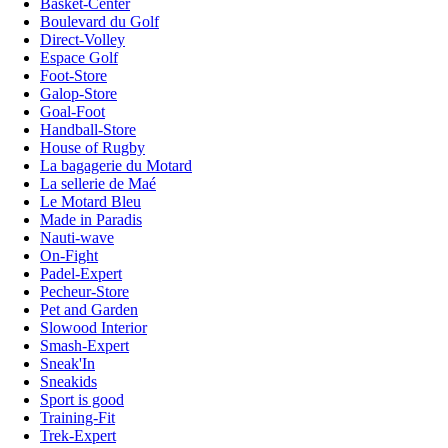
Basket-Center
Boulevard du Golf
Direct-Volley
Espace Golf
Foot-Store
Galop-Store
Goal-Foot
Handball-Store
House of Rugby
La bagagerie du Motard
La sellerie de Maé
Le Motard Bleu
Made in Paradis
Nauti-wave
On-Fight
Padel-Expert
Pecheur-Store
Pet and Garden
Slowood Interior
Smash-Expert
Sneak'In
Sneakids
Sport is good
Training-Fit
Trek-Expert