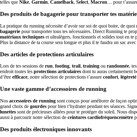
telles que
Nike
,
Garmin
,
Camelback
,
Select
,
Macron
… pour t’assur
Des produits de bagagerie pour transporter tes matérie
La pratique du running nécessite d’avoir sur soi de quoi boire, de quoi 
bagagerie
pour transporter tous tes nécessaires. Direct Running te pro
matériaux techniques
et ultralégers, fonctionnels et solides tout en te
Plus la distance de ta course sera longue et plus il te faudra un sac ave
Des articles de protections articulaires
Lors de tes sessions de
run
,
footing
,
trail
,
training
ou
randonnée
, te
endroit toutes les
protections articulaires
dont tu auras certainement b
d’être
efficace
, notre sélection de protections t’assure
confort
,
légèreté
Une vaste gamme d’accessoires de running
Nos
accessoires de running
sont conçus pour améliorer de façon optima
grand choix de
gourdes
pour bien t’hydrater pendant tes séances. Sig
lunettes
sont de précieuses alliées pour te protéger du soleil. Nous di
aussi à parcourir notre sélection de
ceintures cardiofréquencemètre
p
Des produits électroniques innovants