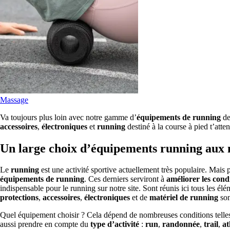
Massage
Va toujours plus loin avec notre gamme d’
équipements de running
de
accessoires
,
électroniques
et
running
destiné à la course à pied t’atte
Un large choix d’équipements running aux 
Le
running
est une activité sportive actuellement très populaire. Mais po
équipements de running
. Ces derniers serviront à
améliorer les con
indispensable pour le running sur notre site. Sont réunis ici tous les él
protections
,
accessoires
,
électroniques
et de
matériel de running
son
Quel équipement choisir ? Cela dépend de nombreuses conditions telle
aussi prendre en compte du
type d’activité
:
run
,
randonnée
,
trail
,
at