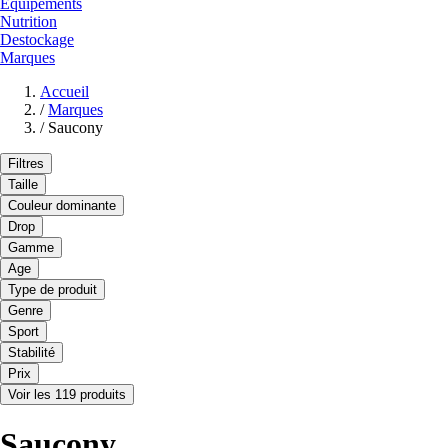
Equipements
Nutrition
Destockage
Marques
Accueil
/
Marques
/
Saucony
Filtres
Taille
Couleur dominante
Drop
Gamme
Age
Type de produit
Genre
Sport
Stabilité
Prix
Voir les 119 produits
Saucony