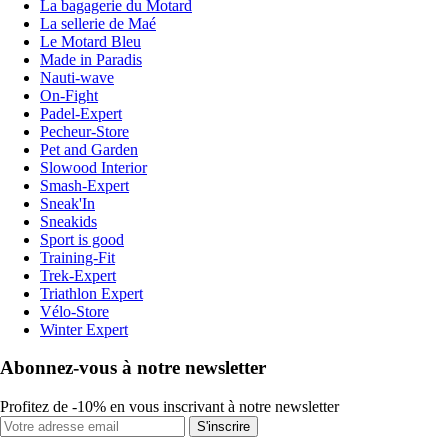
La bagagerie du Motard
La sellerie de Maé
Le Motard Bleu
Made in Paradis
Nauti-wave
On-Fight
Padel-Expert
Pecheur-Store
Pet and Garden
Slowood Interior
Smash-Expert
Sneak'In
Sneakids
Sport is good
Training-Fit
Trek-Expert
Triathlon Expert
Vélo-Store
Winter Expert
Abonnez-vous à notre newsletter
Profitez de -10% en vous inscrivant à notre newsletter
S'inscrire