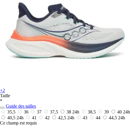
+2
Taille
*
Guide des tailles
35,5
36
37
37,5
38
24h
38,5
39
40
24h
40,5
24h
41
42
42,5
24h
43
44
44,5
24h
Ce champ est requis