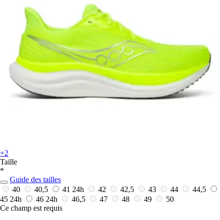
+2
Taille
*
Guide des tailles
40
40,5
41
24h
42
42,5
43
44
44,5
45
24h
46
24h
46,5
47
48
49
50
Ce champ est requis