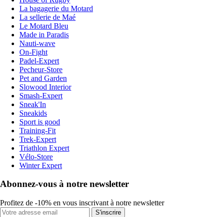
La bagagerie du Motard
La sellerie de Maé
Le Motard Bleu
Made in Paradis
Nauti-wave
On-Fight
Padel-Expert
Pecheur-Store
Pet and Garden
Slowood Interior
Smash-Expert
Sneak'In
Sneakids
Sport is good
Training-Fit
Trek-Expert
Triathlon Expert
Vélo-Store
Winter Expert
Abonnez-vous à notre newsletter
Profitez de -10% en vous inscrivant à notre newsletter
S'inscrire