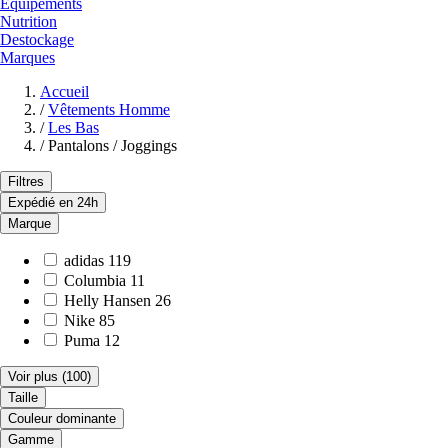
Equipements
Nutrition
Destockage
Marques
Accueil
/
Vêtements Homme
/
Les Bas
/
Pantalons / Joggings
Filtres
Expédié en 24h
Marque
adidas
119
Columbia
11
Helly Hansen
26
Nike
85
Puma
12
Voir plus
(100)
Taille
Couleur dominante
Gamme