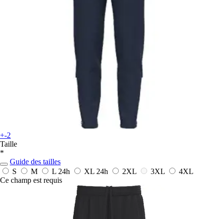
+-2
Taille
*
Guide des tailles
S
M
L
24h
XL
24h
2XL
3XL
4XL
Ce champ est requis