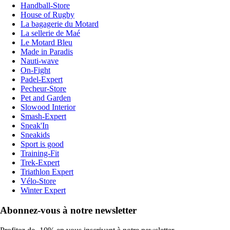
Handball-Store
House of Rugby
La bagagerie du Motard
La sellerie de Maé
Le Motard Bleu
Made in Paradis
Nauti-wave
On-Fight
Padel-Expert
Pecheur-Store
Pet and Garden
Slowood Interior
Smash-Expert
Sneak'In
Sneakids
Sport is good
Training-Fit
Trek-Expert
Triathlon Expert
Vélo-Store
Winter Expert
Abonnez-vous à notre newsletter