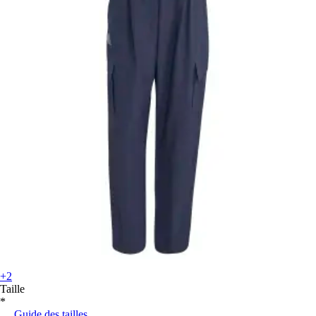
+2
Taille
*
Guide des tailles