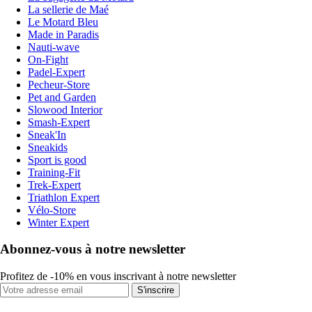
La sellerie de Maé
Le Motard Bleu
Made in Paradis
Nauti-wave
On-Fight
Padel-Expert
Pecheur-Store
Pet and Garden
Slowood Interior
Smash-Expert
Sneak'In
Sneakids
Sport is good
Training-Fit
Trek-Expert
Triathlon Expert
Vélo-Store
Winter Expert
Abonnez-vous à notre newsletter
Profitez de -10% en vous inscrivant à notre newsletter
S'inscrire