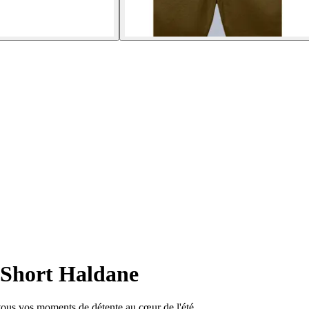
Short Haldane
 tous vos moments de détente au cœur de l'été.