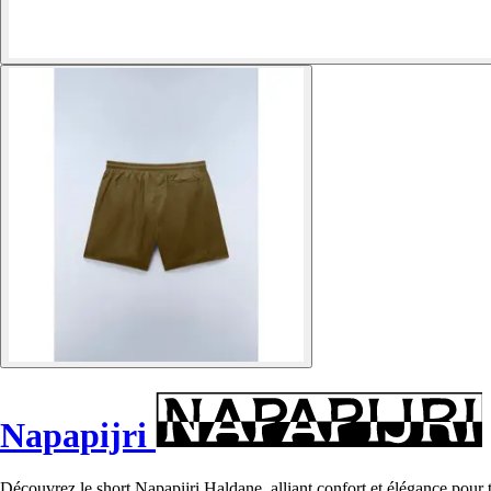
Napapijri
Découvrez le short Napapijri Haldane, alliant confort et élégance pour