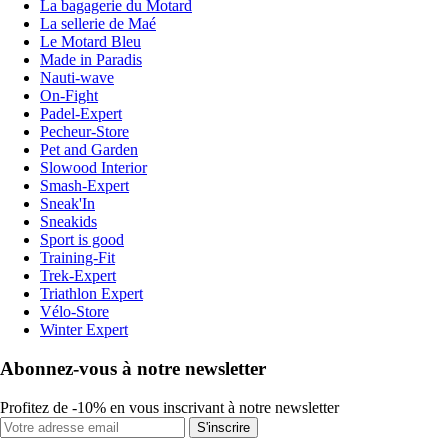
La bagagerie du Motard
La sellerie de Maé
Le Motard Bleu
Made in Paradis
Nauti-wave
On-Fight
Padel-Expert
Pecheur-Store
Pet and Garden
Slowood Interior
Smash-Expert
Sneak'In
Sneakids
Sport is good
Training-Fit
Trek-Expert
Triathlon Expert
Vélo-Store
Winter Expert
Abonnez-vous à notre newsletter
Profitez de -10% en vous inscrivant à notre newsletter
S'inscrire