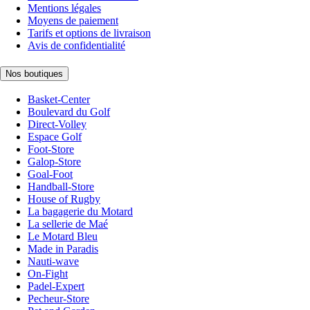
Mentions légales
Moyens de paiement
Tarifs et options de livraison
Avis de confidentialité
Nos boutiques
Basket-Center
Boulevard du Golf
Direct-Volley
Espace Golf
Foot-Store
Galop-Store
Goal-Foot
Handball-Store
House of Rugby
La bagagerie du Motard
La sellerie de Maé
Le Motard Bleu
Made in Paradis
Nauti-wave
On-Fight
Padel-Expert
Pecheur-Store