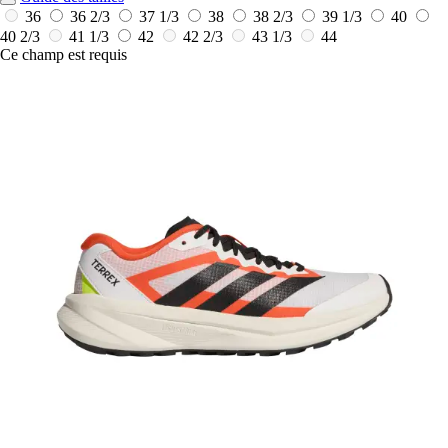
36
36 2/3
37 1/3
38
38 2/3
39 1/3
40
40 2/3
41 1/3
42
42 2/3
43 1/3
44
Ce champ est requis