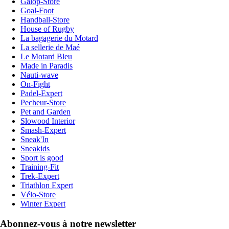
Galop-Store
Goal-Foot
Handball-Store
House of Rugby
La bagagerie du Motard
La sellerie de Maé
Le Motard Bleu
Made in Paradis
Nauti-wave
On-Fight
Padel-Expert
Pecheur-Store
Pet and Garden
Slowood Interior
Smash-Expert
Sneak'In
Sneakids
Sport is good
Training-Fit
Trek-Expert
Triathlon Expert
Vélo-Store
Winter Expert
Abonnez-vous à notre newsletter