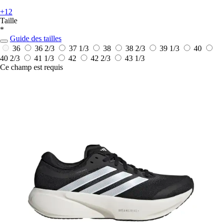
+12
Taille
*
Guide des tailles
36
36 2/3
37 1/3
38
38 2/3
39 1/3
40
40 2/3
41 1/3
42
42 2/3
43 1/3
Ce champ est requis