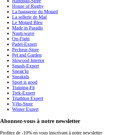
Handball-Store
House of Rugby
La bagagerie du Motard
La sellerie de Maé
Le Motard Bleu
Made in Paradis
Nauti-wave
On-Fight
Padel-Expert
Pecheur-Store
Pet and Garden
Slowood Interior
Smash-Expert
Sneak'In
Sneakids
Sport is good
Training-Fit
Trek-Expert
Triathlon Expert
Vélo-Store
Winter Expert
Abonnez-vous à notre newsletter
Profitez de -10% en vous inscrivant à notre newsletter