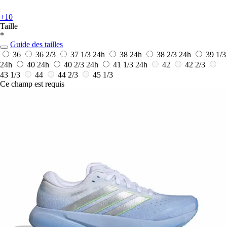
+10
Taille
*
Guide des tailles
36
36 2/3
37 1/3
24h
38
24h
38 2/3
24h
39 1/3
24h
40
24h
40 2/3
24h
41 1/3
24h
42
42 2/3
43 1/3
44
44 2/3
45 1/3
Ce champ est requis