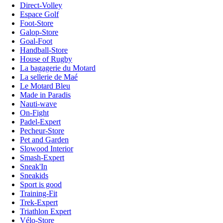
Direct-Volley
Espace Golf
Foot-Store
Galop-Store
Goal-Foot
Handball-Store
House of Rugby
La bagagerie du Motard
La sellerie de Maé
Le Motard Bleu
Made in Paradis
Nauti-wave
On-Fight
Padel-Expert
Pecheur-Store
Pet and Garden
Slowood Interior
Smash-Expert
Sneak'In
Sneakids
Sport is good
Training-Fit
Trek-Expert
Triathlon Expert
Vélo-Store