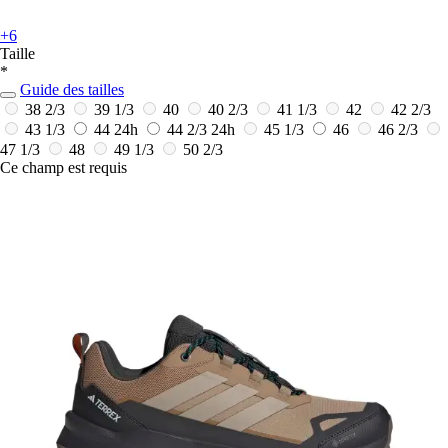
+6
Taille
*
Guide des tailles
38 2/3
39 1/3
40
40 2/3
41 1/3
42
42 2/3
43 1/3
44
24h
44 2/3
24h
45 1/3
46
46 2/3
47 1/3
48
49 1/3
50 2/3
Ce champ est requis