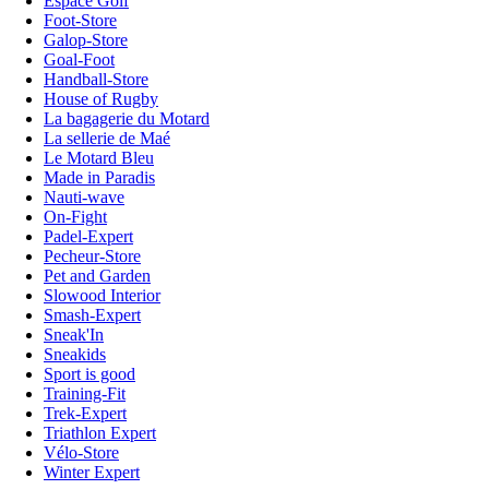
Espace Golf
Foot-Store
Galop-Store
Goal-Foot
Handball-Store
House of Rugby
La bagagerie du Motard
La sellerie de Maé
Le Motard Bleu
Made in Paradis
Nauti-wave
On-Fight
Padel-Expert
Pecheur-Store
Pet and Garden
Slowood Interior
Smash-Expert
Sneak'In
Sneakids
Sport is good
Training-Fit
Trek-Expert
Triathlon Expert
Vélo-Store
Winter Expert