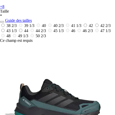
+8
Taille
*
Guide des tailles
38 2/3
39 1/3
40
40 2/3
41 1/3
42
42 2/3
43 1/3
44
44 2/3
45 1/3
46
46 2/3
47 1/3
48
49 1/3
50 2/3
Ce champ est requis