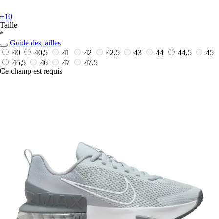
+10
Taille
*
Guide des tailles
40
40,5
41
42
42,5
43
44
44,5
45
45,5
46
47
47,5
Ce champ est requis