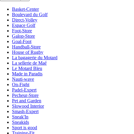
Basket-Center
Boulevard du Golf
Direct-Volley
Espace Golf
Foot-Store
Galop-Store
Goal-Foot
Handball-Store
House of Rugby
La bagagerie du Motard
La sellerie de Maé
Le Motard Bleu
Made in Paradis
Nauti-wave
On-Fight
Padel-Expert
Pecheur-Store
Pet and Garden
Slowood Interior
Smash-Expert
Sneak'In
Sneakids
Sport is good
Training-Fit