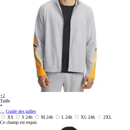
+2
Taille
*
Guide des tailles
XS
S
24h
M
24h
L
24h
XL
24h
2XL
Ce champ est requis