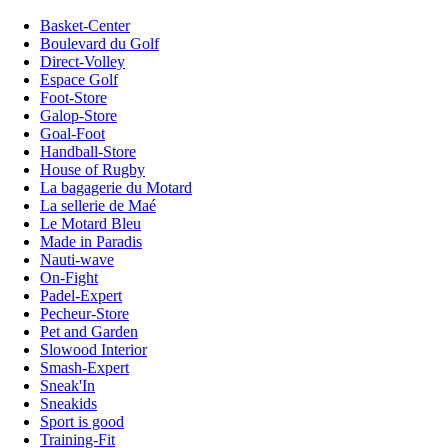
Basket-Center
Boulevard du Golf
Direct-Volley
Espace Golf
Foot-Store
Galop-Store
Goal-Foot
Handball-Store
House of Rugby
La bagagerie du Motard
La sellerie de Maé
Le Motard Bleu
Made in Paradis
Nauti-wave
On-Fight
Padel-Expert
Pecheur-Store
Pet and Garden
Slowood Interior
Smash-Expert
Sneak'In
Sneakids
Sport is good
Training-Fit