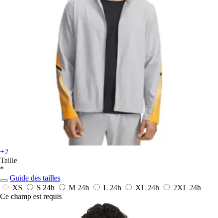
+2
Taille
*
Guide des tailles
XS
S
24h
M
24h
L
24h
XL
24h
2XL
24h
Ce champ est requis