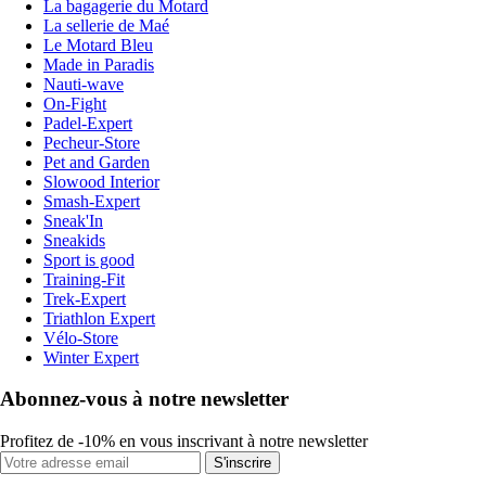
La bagagerie du Motard
La sellerie de Maé
Le Motard Bleu
Made in Paradis
Nauti-wave
On-Fight
Padel-Expert
Pecheur-Store
Pet and Garden
Slowood Interior
Smash-Expert
Sneak'In
Sneakids
Sport is good
Training-Fit
Trek-Expert
Triathlon Expert
Vélo-Store
Winter Expert
Abonnez-vous à notre newsletter
Profitez de -10% en vous inscrivant à notre newsletter
S'inscrire