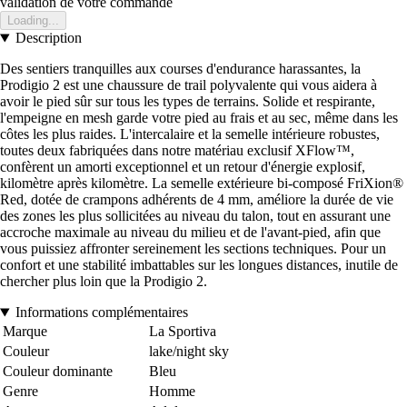
validation de votre commande
Loading...
Description
Des sentiers tranquilles aux courses d'endurance harassantes, la
Prodigio 2 est une chaussure de trail polyvalente qui vous aidera à
avoir le pied sûr sur tous les types de terrains. Solide et respirante,
l'empeigne en mesh garde votre pied au frais et au sec, même dans les
côtes les plus raides. L'intercalaire et la semelle intérieure robustes,
toutes deux fabriquées dans notre matériau exclusif XFlow™,
confèrent un amorti exceptionnel et un retour d'énergie explosif,
kilomètre après kilomètre. La semelle extérieure bi-composé FriXion®
Red, dotée de crampons adhérents de 4 mm, améliore la durée de vie
des zones les plus sollicitées au niveau du talon, tout en assurant une
accroche maximale au niveau du milieu et de l'avant-pied, afin que
vous puissiez affronter sereinement les sections techniques. Pour un
confort et une stabilité imbattables sur les longues distances, inutile de
chercher plus loin que la Prodigio 2.
Informations complémentaires
Marque
La Sportiva
Couleur
lake/night sky
Couleur dominante
Bleu
Genre
Homme