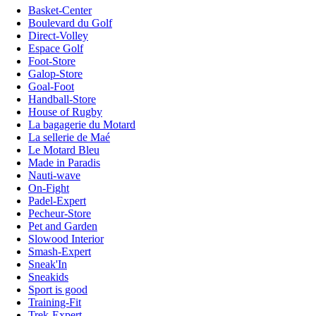
Basket-Center
Boulevard du Golf
Direct-Volley
Espace Golf
Foot-Store
Galop-Store
Goal-Foot
Handball-Store
House of Rugby
La bagagerie du Motard
La sellerie de Maé
Le Motard Bleu
Made in Paradis
Nauti-wave
On-Fight
Padel-Expert
Pecheur-Store
Pet and Garden
Slowood Interior
Smash-Expert
Sneak'In
Sneakids
Sport is good
Training-Fit
Trek-Expert