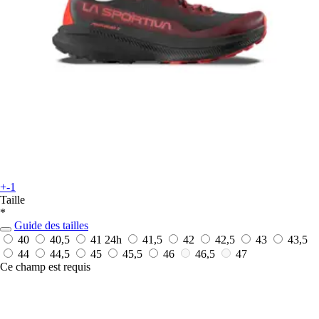
+-1
Taille
*
Guide des tailles
40
40,5
41
24h
41,5
42
42,5
43
43,5
44
44,5
45
45,5
46
46,5
47
Ce champ est requis