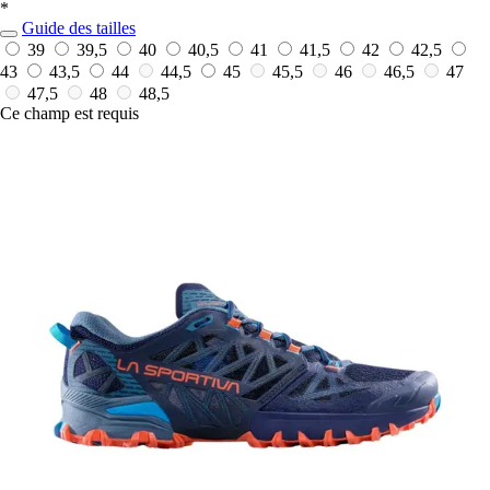
*
Guide des tailles
39
39,5
40
40,5
41
41,5
42
42,5
43
43,5
44
44,5
45
45,5
46
46,5
47
47,5
48
48,5
Ce champ est requis