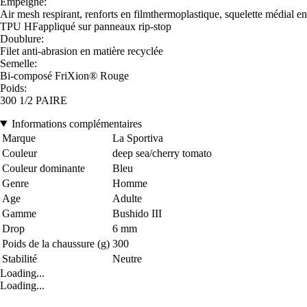
Empeigne:
Air mesh respirant, renforts en filmthermoplastique, squelette médial en
TPU HFappliqué sur panneaux rip-stop
Doublure:
Filet anti-abrasion en matière recyclée
Semelle:
Bi-composé FriXion® Rouge
Poids:
300 1/2 PAIRE
Informations complémentaires
Marque
La Sportiva
Couleur
deep sea/cherry tomato
Couleur dominante
Bleu
Genre
Homme
Age
Adulte
Gamme
Bushido III
Drop
6 mm
Poids de la chaussure (g)
300
Stabilité
Neutre
Loading...
Loading...