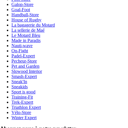
Galop-Store
Goal-Foot
Handball-Store
House of Rugby
La bagagerie du Motard
La sellerie de Maé
Le Motard Bleu
Made in Paradis
Nauti-wave
On-Fight
Padel-Expert
Pecheur-Store
Pet and Garden
Slowood Interior
Smash-Expert
Sneak'In
Sneakids
Sport is good
Training-Fit
Trek-Expert
Triathlon Expert
Vélo-Store
Winter Expert