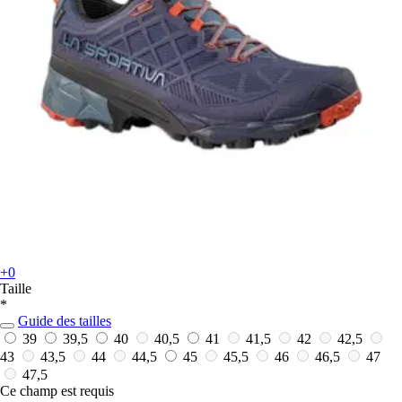
+0
Taille
*
Guide des tailles
39
39,5
40
40,5
41
41,5
42
42,5
43
43,5
44
44,5
45
45,5
46
46,5
47
47,5
Ce champ est requis