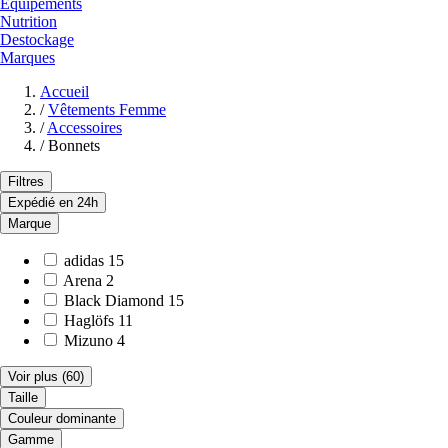
Equipements
Nutrition
Destockage
Marques
Accueil
/
Vêtements Femme
/
Accessoires
/
Bonnets
Filtres
Expédié en 24h
Marque
adidas
15
Arena
2
Black Diamond
15
Haglöfs
11
Mizuno
4
Voir plus
(60)
Taille
Couleur dominante
Gamme