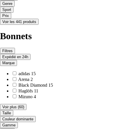
Genre
Sport
Prix
Voir les 441 produits
Bonnets
Filtres
Expédié en 24h
Marque
adidas
15
Arena
2
Black Diamond
15
Haglöfs
11
Mizuno
4
Voir plus
(60)
Taille
Couleur dominante
Gamme