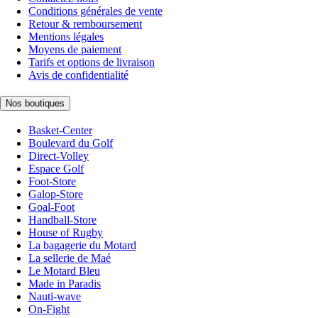
Conditions générales de vente
Retour & remboursement
Mentions légales
Moyens de paiement
Tarifs et options de livraison
Avis de confidentialité
Nos boutiques
Basket-Center
Boulevard du Golf
Direct-Volley
Espace Golf
Foot-Store
Galop-Store
Goal-Foot
Handball-Store
House of Rugby
La bagagerie du Motard
La sellerie de Maé
Le Motard Bleu
Made in Paradis
Nauti-wave
On-Fight