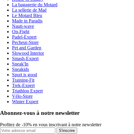
La bagagerie du Motard
La sellerie de Maé
Le Motard Bleu
Made in Paradis
Nauti-wave
On-Fight
Padel-Expert
Pecheur-Store
Pet and Garden
Slowood Interior
Smash-Expert
Sneak'In
Sneakids
Sport is good
Training-Fit
Trek-Expert
Triathlon Expert
Vélo-Store
Winter Expert
Abonnez-vous à notre newsletter
Profitez de -10% en vous inscrivant à notre newsletter
S'inscrire