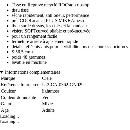
Tissé en Repreve recyclé ROCstop ripstop
tissu tissé
sèche rapidement, anti-odeur, performance
prêt COOLmatic | PLUS MIKRAmesh
tissu sur le dessus, les côtés et la bandeau
visière SOFTcurved pliable et pré-incurvée
pour un rangement facile
fermeture arrière à ajustement rapide
détails réfléchissants pour la visibilité lors des courses nocturnes
S 56,5 cm +
poids 48 grammes
lavable en machine
Informations complémentaires
Marque
Ciele
Référence fournisseur
U-2-CA-0362-GN029
Couleur
lightmoss
Couleur dominante
Vert
Genre
Mixte
Age
Adulte
Loading...
Loading...