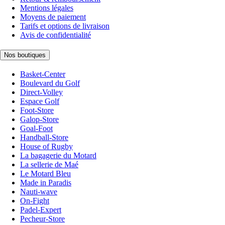
Mentions légales
Moyens de paiement
Tarifs et options de livraison
Avis de confidentialité
Nos boutiques
Basket-Center
Boulevard du Golf
Direct-Volley
Espace Golf
Foot-Store
Galop-Store
Goal-Foot
Handball-Store
House of Rugby
La bagagerie du Motard
La sellerie de Maé
Le Motard Bleu
Made in Paradis
Nauti-wave
On-Fight
Padel-Expert
Pecheur-Store