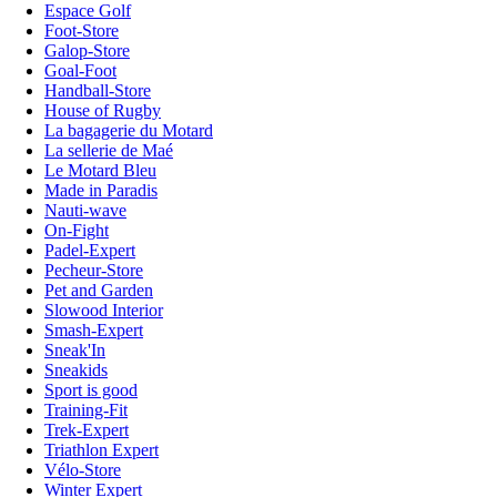
Espace Golf
Foot-Store
Galop-Store
Goal-Foot
Handball-Store
House of Rugby
La bagagerie du Motard
La sellerie de Maé
Le Motard Bleu
Made in Paradis
Nauti-wave
On-Fight
Padel-Expert
Pecheur-Store
Pet and Garden
Slowood Interior
Smash-Expert
Sneak'In
Sneakids
Sport is good
Training-Fit
Trek-Expert
Triathlon Expert
Vélo-Store
Winter Expert