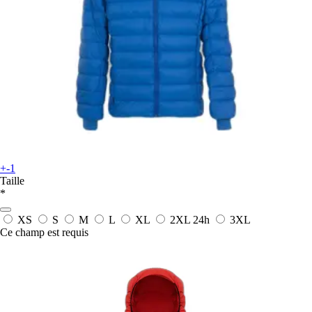
+-1
Taille
*
XS
S
M
L
XL
2XL
24h
3XL
Ce champ est requis