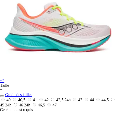
+2
Taille
*
Guide des tailles
40
40,5
41
42
42,5
24h
43
44
44,5
45
24h
46
24h
46,5
47
Ce champ est requis