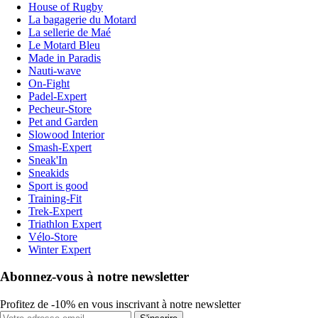
House of Rugby
La bagagerie du Motard
La sellerie de Maé
Le Motard Bleu
Made in Paradis
Nauti-wave
On-Fight
Padel-Expert
Pecheur-Store
Pet and Garden
Slowood Interior
Smash-Expert
Sneak'In
Sneakids
Sport is good
Training-Fit
Trek-Expert
Triathlon Expert
Vélo-Store
Winter Expert
Abonnez-vous à notre newsletter
Profitez de -10% en vous inscrivant à notre newsletter