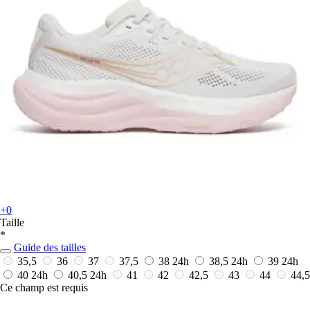
+0
Taille
*
Guide des tailles
35,5
36
37
37,5
38
24h
38,5
24h
39
24h
40
24h
40,5
24h
41
42
42,5
43
44
44,5
Ce champ est requis