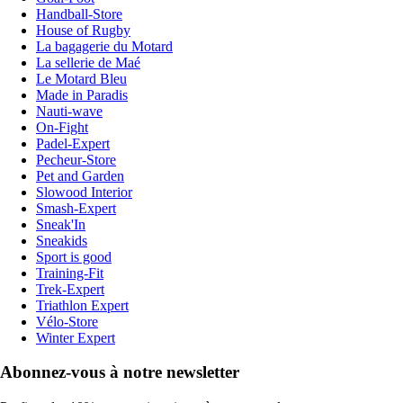
Handball-Store
House of Rugby
La bagagerie du Motard
La sellerie de Maé
Le Motard Bleu
Made in Paradis
Nauti-wave
On-Fight
Padel-Expert
Pecheur-Store
Pet and Garden
Slowood Interior
Smash-Expert
Sneak'In
Sneakids
Sport is good
Training-Fit
Trek-Expert
Triathlon Expert
Vélo-Store
Winter Expert
Abonnez-vous à notre newsletter