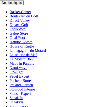
Nos boutiques
Basket-Center
Boulevard du Golf
Direct-Volley
Espace Golf
Foot-Store
Galop-Store
Goal-Foot
Handball-Store
House of Rugby
La bagagerie du Motard
La sellerie de Maé
Le Motard Bleu
Made in Paradis
Nauti-wave
On-Fight
Padel-Expert
Pecheur-Store
Pet and Garden
Slowood Interior
Smash-Expert
Sneak'In
Sneakids
Sport is good