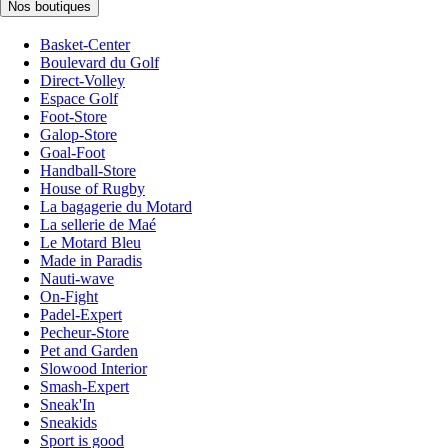
Nos boutiques
Basket-Center
Boulevard du Golf
Direct-Volley
Espace Golf
Foot-Store
Galop-Store
Goal-Foot
Handball-Store
House of Rugby
La bagagerie du Motard
La sellerie de Maé
Le Motard Bleu
Made in Paradis
Nauti-wave
On-Fight
Padel-Expert
Pecheur-Store
Pet and Garden
Slowood Interior
Smash-Expert
Sneak'In
Sneakids
Sport is good