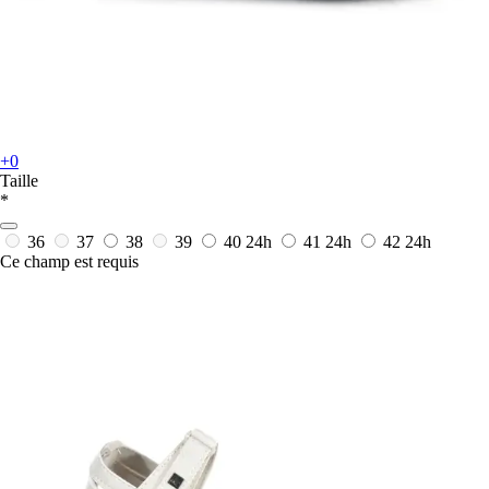
+0
Taille
*
36
37
38
39
40
24h
41
24h
42
24h
Ce champ est requis