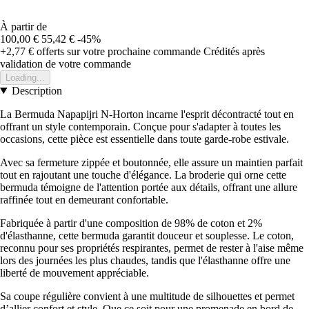
À partir de
100,00 €
55,42 €
-45%
+2,77 €
offerts sur votre prochaine commande
Crédités après
validation de votre commande
Loading...
Description
La Bermuda Napapijri N-Horton incarne l'esprit décontracté tout en
offrant un style contemporain. Conçue pour s'adapter à toutes les
occasions, cette pièce est essentielle dans toute garde-robe estivale.
Avec sa fermeture zippée et boutonnée, elle assure un maintien parfait
tout en rajoutant une touche d'élégance. La broderie qui orne cette
bermuda témoigne de l'attention portée aux détails, offrant une allure
raffinée tout en demeurant confortable.
Fabriquée à partir d'une composition de 98% de coton et 2%
d'élasthanne, cette bermuda garantit douceur et souplesse. Le coton,
reconnu pour ses propriétés respirantes, permet de rester à l'aise même
lors des journées les plus chaudes, tandis que l'élasthanne offre une
liberté de mouvement appréciable.
Sa coupe régulière convient à une multitude de silhouettes et permet
d’allier confort et style. Que ce soit pour une promenade en bord de