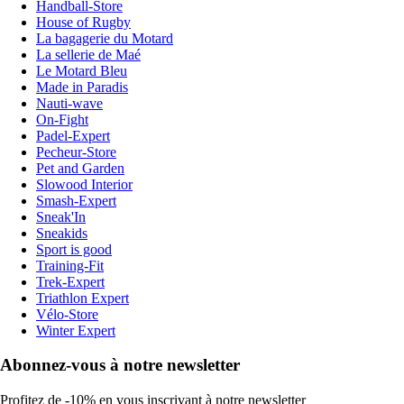
Handball-Store
House of Rugby
La bagagerie du Motard
La sellerie de Maé
Le Motard Bleu
Made in Paradis
Nauti-wave
On-Fight
Padel-Expert
Pecheur-Store
Pet and Garden
Slowood Interior
Smash-Expert
Sneak'In
Sneakids
Sport is good
Training-Fit
Trek-Expert
Triathlon Expert
Vélo-Store
Winter Expert
Abonnez-vous à notre newsletter
Profitez de -10% en vous inscrivant à notre newsletter