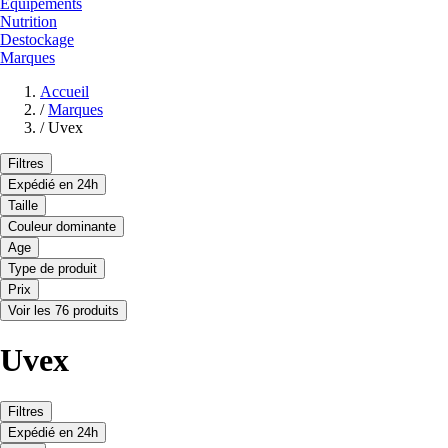
Equipements
Nutrition
Destockage
Marques
Accueil
/
Marques
/
Uvex
Filtres
Expédié en 24h
Taille
Couleur dominante
Age
Type de produit
Prix
Voir les 76 produits
Uvex
Filtres
Expédié en 24h