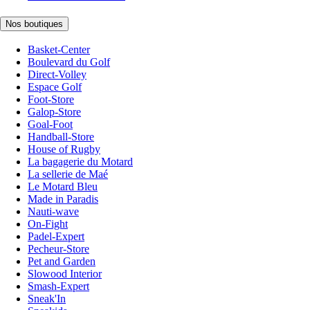
Nos boutiques
Basket-Center
Boulevard du Golf
Direct-Volley
Espace Golf
Foot-Store
Galop-Store
Goal-Foot
Handball-Store
House of Rugby
La bagagerie du Motard
La sellerie de Maé
Le Motard Bleu
Made in Paradis
Nauti-wave
On-Fight
Padel-Expert
Pecheur-Store
Pet and Garden
Slowood Interior
Smash-Expert
Sneak'In