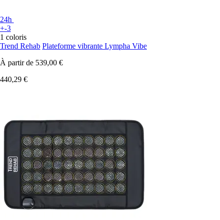
24h
+-3
1 coloris
Trend Rehab
Plateforme vibrante Lympha Vibe
À partir de
539,00 €
440,29 €