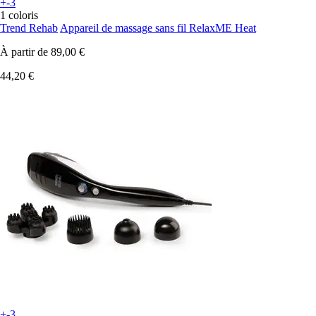
+-3
1 coloris
Trend Rehab
Appareil de massage sans fil RelaxME Heat
À partir de
89,00 €
44,20 €
+-3