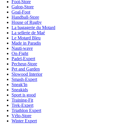
Foot-Store
Galop-Store
Goal-Foot
Handball-Store
House of Rugby
La bagagerie du Motard
La sellerie de Maé
Le Motard Bleu
Made in Paradis
Nauti-wave
On-Fight
Padel-Expert
Pecheur-Store
Pet and Garden
Slowood Interior
Smash-Expert
Sneak'In
Sneakids
Sport is good
Training-Fit
Trek-Expert
Triathlon Expert
Vélo-Store
Winter Expert