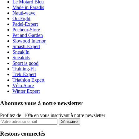
Le Motard Bleu
Made in Paradis
Nauti-wave
On-Fight
Padel-Expert
Pecheur-Store
Pet and Garden
Slowood Interior
Smash-Expert
Sneak'In
Sneakids
Sport is good
Training-Fit
Trek-Expert
Triathlon Expert
Vélo-Store
Winter Expert
Abonnez-vous à notre newsletter
Profitez de -10% en vous inscrivant à notre newsletter
S'inscrire
Restons connectés