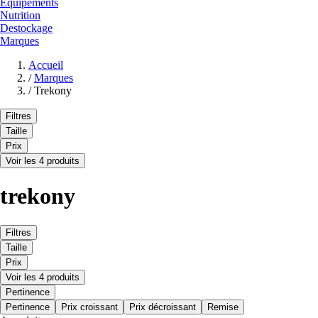
Equipements
Nutrition
Destockage
Marques
Accueil
/
Marques
/
Trekony
Filtres
Taille
Prix
Voir les 4 produits
trekony
Filtres
Taille
Prix
Voir les 4 produits
Pertinence
Pertinence
Prix croissant
Prix décroissant
Remise