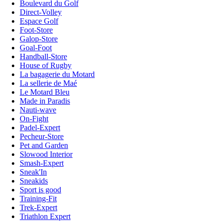
Boulevard du Golf
Direct-Volley
Espace Golf
Foot-Store
Galop-Store
Goal-Foot
Handball-Store
House of Rugby
La bagagerie du Motard
La sellerie de Maé
Le Motard Bleu
Made in Paradis
Nauti-wave
On-Fight
Padel-Expert
Pecheur-Store
Pet and Garden
Slowood Interior
Smash-Expert
Sneak'In
Sneakids
Sport is good
Training-Fit
Trek-Expert
Triathlon Expert