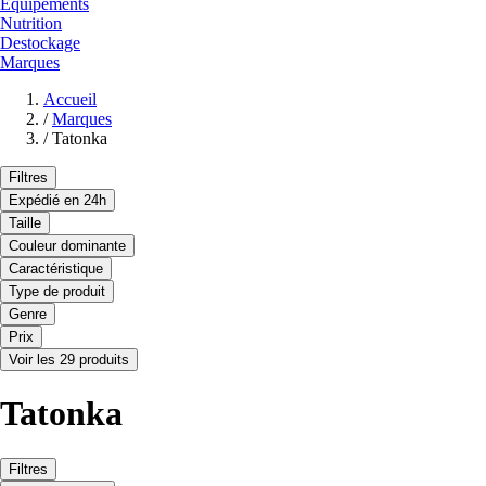
Equipements
Nutrition
Destockage
Marques
Accueil
/
Marques
/
Tatonka
Filtres
Expédié en 24h
Taille
Couleur dominante
Caractéristique
Type de produit
Genre
Prix
Voir les 29 produits
Tatonka
Filtres