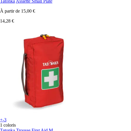
Tatonka
Assiette Small Plate
À partir de
15,00 €
14,28 €
+-3
1 coloris
Tatonka
Trousse First Aid M