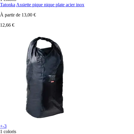
Tatonka
Assiette pique nique plate acier inox
À partir de
13,00 €
12,66 €
+-3
1 coloris