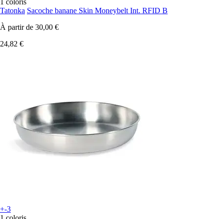
1 coloris
Tatonka
Sacoche banane Skin Moneybelt Int. RFID B
À partir de
30,00 €
24,82 €
+-3
1 coloris