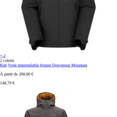
+-2
2 coloris
Rab
Veste imperméable femme Downpour Mountain
À partir de
200,00 €
148,79 €