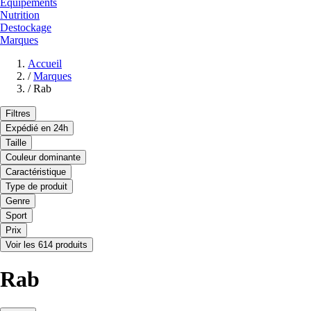
Equipements
Nutrition
Destockage
Marques
Accueil
/
Marques
/
Rab
Filtres
Expédié en 24h
Taille
Couleur dominante
Caractéristique
Type de produit
Genre
Sport
Prix
Voir les 614 produits
Rab