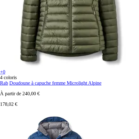
+0
4 coloris
Rab
Doudoune à capuche femme Microlight Alpine
À partir de
240,00 €
178,02 €