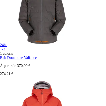
24h
+-3
1 coloris
Rab
Doudoune Valiance
À partir de
370,00 €
274,21 €