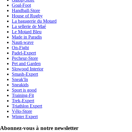
Goal-Foot
Handball-Store
House of Rugby
La bagagerie du Motard
La sellerie de Maé
Le Motard Bleu
Made in Paradis
Nauti-wave
On-Fight
Padel-Expert
Pecheur-Store
Pet and Garden
Slowood Interior
Smash-Expert
Sneak'In
Sneakids
Sport is good
Training-Fit
Trek-Expert
Triathlon Expert
Vélo-Store
Winter Expert
Abonnez-vous à notre newsletter