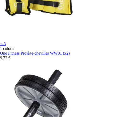
+-3
1 coloris
One Fitness
Protège-chevilles WW01 (x2)
9,72 €