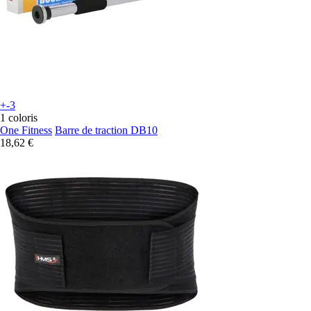
+-3
1 coloris
One Fitness
Barre de traction DB10
18,62 €