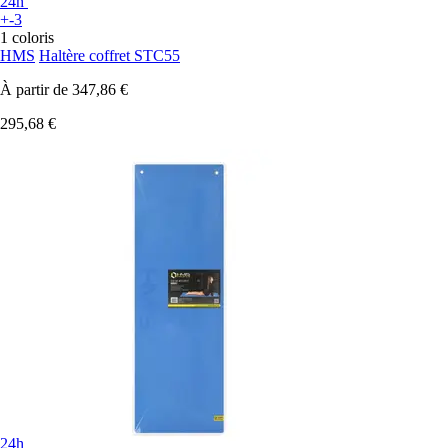
24h
+-3
1 coloris
HMS
Haltère coffret STC55
À partir de
347,86 €
295,68 €
24h