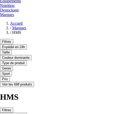
Equipements
Nutrition
Destockage
Marques
Accueil
/
Marques
/
HMS
Filtres
Expédié en 24h
Taille
Couleur dominante
Type de produit
Genre
Sport
Prix
Voir les 698 produits
HMS
Filtres