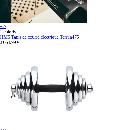
+-3
1 coloris
HMS
Tapis de course électrique Terrun475
3 653,99 €