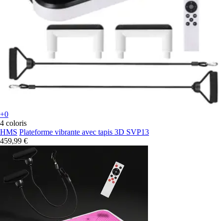
+0
4 coloris
HMS
Plateforme vibrante avec tapis 3D SVP13
459,99 €