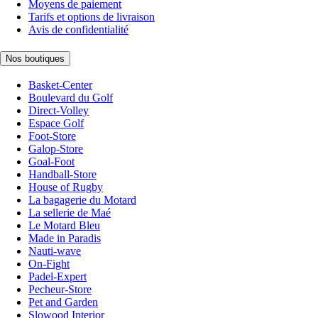
Moyens de paiement
Tarifs et options de livraison
Avis de confidentialité
Nos boutiques
Basket-Center
Boulevard du Golf
Direct-Volley
Espace Golf
Foot-Store
Galop-Store
Goal-Foot
Handball-Store
House of Rugby
La bagagerie du Motard
La sellerie de Maé
Le Motard Bleu
Made in Paradis
Nauti-wave
On-Fight
Padel-Expert
Pecheur-Store
Pet and Garden
Slowood Interior