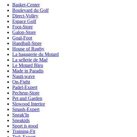
Basket-Center
Boulevard du Golf
Direct-Volley
Espace Golf
Foot-Store
Galop-Store
Goal-Foot
Handball-Store
House of Rugby
La bagagerie du Motard
La sellerie de Maé
Le Motard Bleu
Made in Paradis
Nauti-wave
On-Fight
Padel-Expert
Pecheur-Store
Pet and Garden
Slowood Interior
Smash-Expert
Sneak'In
Sneakids
Sport is good
Training-Fit
Trek-Expert