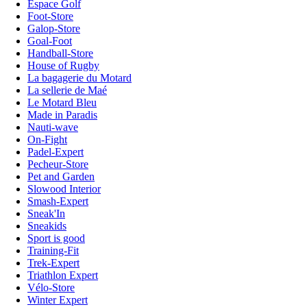
Espace Golf
Foot-Store
Galop-Store
Goal-Foot
Handball-Store
House of Rugby
La bagagerie du Motard
La sellerie de Maé
Le Motard Bleu
Made in Paradis
Nauti-wave
On-Fight
Padel-Expert
Pecheur-Store
Pet and Garden
Slowood Interior
Smash-Expert
Sneak'In
Sneakids
Sport is good
Training-Fit
Trek-Expert
Triathlon Expert
Vélo-Store
Winter Expert