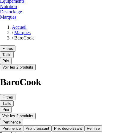
Equipements
Nutrition
Destockage
Marques
Accueil
/
Marques
/
BaroCook
Filtres
Taille
Prix
Voir les 2 produits
BaroCook
Filtres
Taille
Prix
Voir les 2 produits
Pertinence
Pertinence
Prix croissant
Prix décroissant
Remise