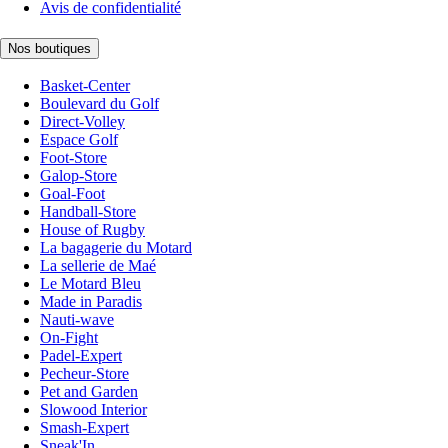
Avis de confidentialité
Nos boutiques
Basket-Center
Boulevard du Golf
Direct-Volley
Espace Golf
Foot-Store
Galop-Store
Goal-Foot
Handball-Store
House of Rugby
La bagagerie du Motard
La sellerie de Maé
Le Motard Bleu
Made in Paradis
Nauti-wave
On-Fight
Padel-Expert
Pecheur-Store
Pet and Garden
Slowood Interior
Smash-Expert
Sneak'In