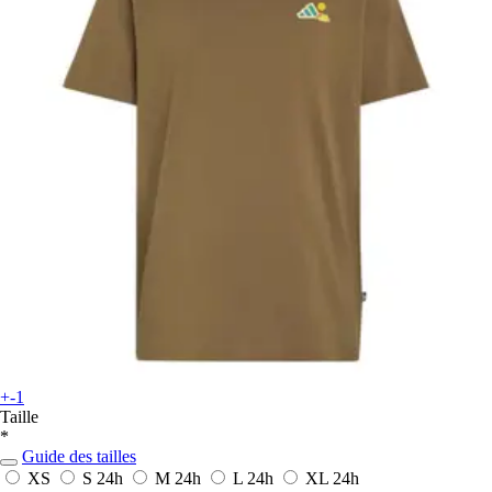
+-1
Taille
*
Guide des tailles
XS
S
24h
M
24h
L
24h
XL
24h