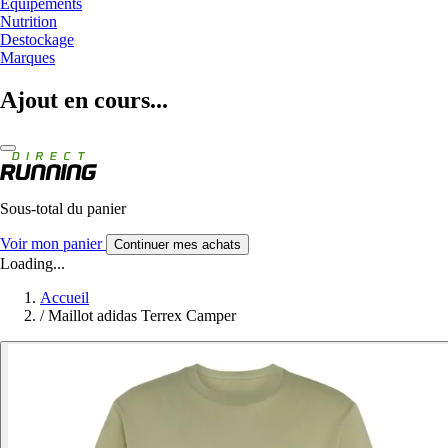
Equipements
Nutrition
Destockage
Marques
Ajout en cours...
Sous-total du panier
Voir mon panier
Continuer mes achats
Loading...
Accueil
/
Maillot adidas Terrex Camper