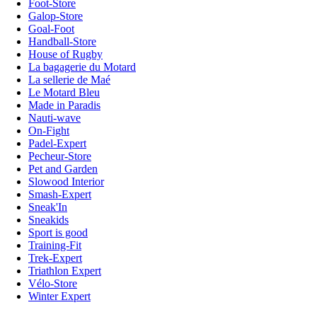
Foot-Store
Galop-Store
Goal-Foot
Handball-Store
House of Rugby
La bagagerie du Motard
La sellerie de Maé
Le Motard Bleu
Made in Paradis
Nauti-wave
On-Fight
Padel-Expert
Pecheur-Store
Pet and Garden
Slowood Interior
Smash-Expert
Sneak'In
Sneakids
Sport is good
Training-Fit
Trek-Expert
Triathlon Expert
Vélo-Store
Winter Expert