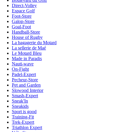
Boulevard du Golf
Direct-Volley
Espace Golf
Foot-Store
Galop-Store
Goal-Foot
Handball-Store
House of Rugby
La bagagerie du Motard
La sellerie de Maé
Le Motard Bleu
Made in Paradis
Nauti-wave
On-Fight
Padel-Expert
Pecheur-Store
Pet and Garden
Slowood Interior
Smash-Expert
Sneak'In
Sneakids
Sport is good
Training-Fit
Trek-Expert
Triathlon Expert