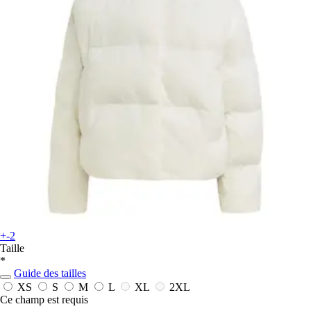
+-2
Taille
*
Guide des tailles
XS
S
M
L
XL
2XL
Ce champ est requis