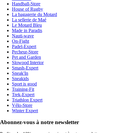
Handball-Store
House of Rugby
La bagagerie du Motard
La sellerie de Maé
Le Motard Bleu
Made in Paradis
Nauti-wave
On-Fight
Padel-Expert
Pecheur-Store
Pet and Garden
Slowood Interior
Smash-Expert
Sneak'In
Sneakids
Sport is good
Training-Fit
Trek-Expert
Triathlon Expert
Vélo-Store
Winter Expert
Abonnez-vous à notre newsletter