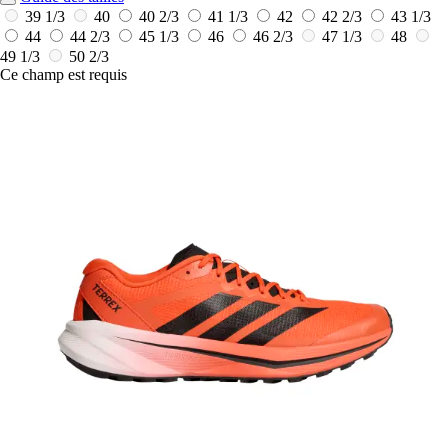
39 1/3
40
40 2/3
41 1/3
42
42 2/3
43 1/3
44
44 2/3
45 1/3
46
46 2/3
47 1/3
48
49 1/3
50 2/3
Ce champ est requis