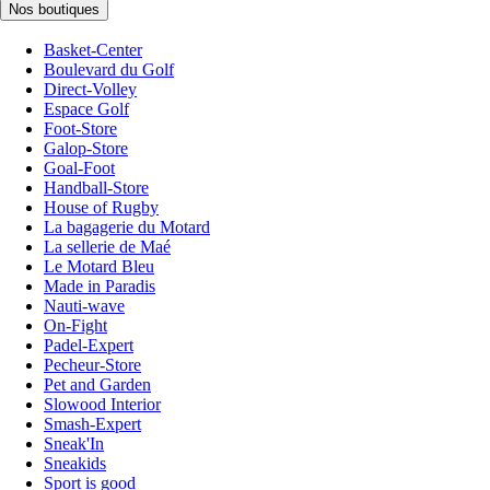
Nos boutiques
Basket-Center
Boulevard du Golf
Direct-Volley
Espace Golf
Foot-Store
Galop-Store
Goal-Foot
Handball-Store
House of Rugby
La bagagerie du Motard
La sellerie de Maé
Le Motard Bleu
Made in Paradis
Nauti-wave
On-Fight
Padel-Expert
Pecheur-Store
Pet and Garden
Slowood Interior
Smash-Expert
Sneak'In
Sneakids
Sport is good